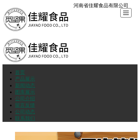
河南省佳耀食品有限公司
首页
首
产
新
图
公
留
公
联
产品展示
新闻动态
页
品
闻
库
司
言
司
系
图库展示
公司介绍
留言反馈
展
动
展
介
反
动
我
公司动态
联系我们
示
态
示
绍
馈
态
们